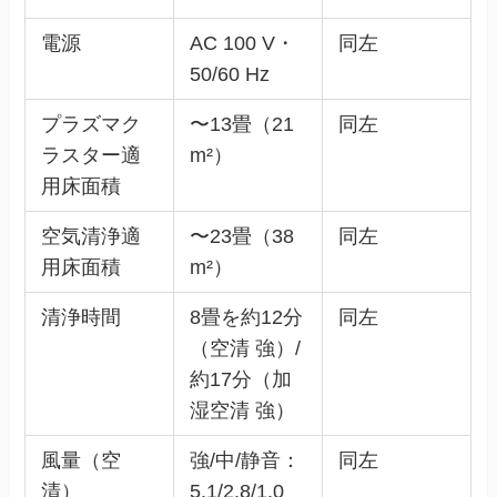
電源
AC 100 V・
同左
50/60 Hz
プラズマク
〜13畳（21
同左
ラスター適
m²）
用床面積
空気清浄適
〜23畳（38
同左
用床面積
m²）
清浄時間
8畳を約12分
同左
（空清 強）/
約17分（加
湿空清 強）
風量（空
強/中/静音：
同左
清）
5.1/2.8/1.0