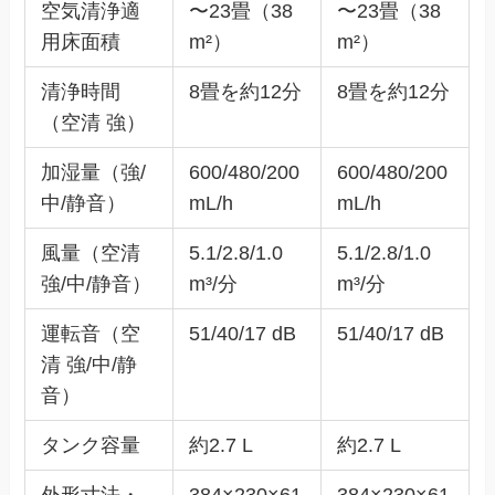
空気清浄適
〜23畳（38
〜23畳（38
用床面積
m²）
m²）
清浄時間
8畳を約12分
8畳を約12分
（空清 強）
加湿量（強/
600/480/200
600/480/200
中/静音）
mL/h
mL/h
風量（空清
5.1/2.8/1.0
5.1/2.8/1.0
強/中/静音）
m³/分
m³/分
運転音（空
51/40/17 dB
51/40/17 dB
清 強/中/静
音）
タンク容量
約2.7 L
約2.7 L
外形寸法・
384×230×61
384×230×61