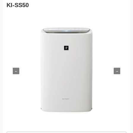
KI-SS50
←
→