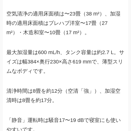
空気清浄の適用床面積は〜23畳（38 m²）、加湿
時の適用床面積はプレハブ洋室〜17畳（27
m²）・木造和室〜10畳（17 m²）。
最大加湿量は600 mL/h、タンク容量は約2.7 L。サ
イズは幅384×奥行230×高さ619 mmで、薄型スリ
ムなボディです。
清浄時間は8畳を約12分（空清「強」）、加湿空
清時は8畳を約17分。
「静音」運転時は騒音17〜19 dBで寝室にも使い
やすいです。