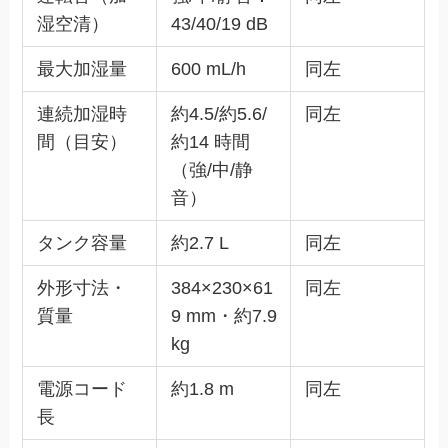
湿空清）
43/40/19 dB
最大加湿量
600 mL/h
同左
連続加湿時
約4.5/約5.6/
同左
間（目安）
約14 時間
（強/中/静
音）
タンク容量
約2.7 L
同左
外形寸法・
384×230×61
同左
質量
9 mm・約7.9
kg
電源コード
約1.8 m
同左
長